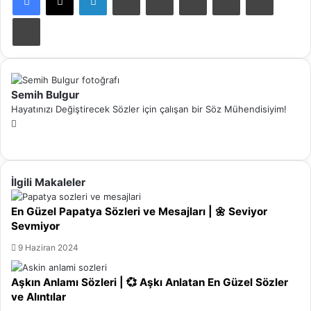
Yazdır
Semih Bulgur
Hayatınızı Değiştirecek Sözler için çalışan bir Söz Mühendisiyim!
W
Y
e
o
b
u
s
İlgili Makaleler
T
i
u
t
En Güzel Papatya Sözleri ve Mesajları | 🌼 Seviyor
b
e
Sevmiyor
e
s
i
9 Haziran 2024
Aşkın Anlamı Sözleri | 💞 Aşkı Anlatan En Güzel Sözler
ve Alıntılar