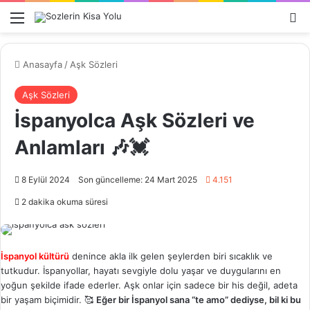
Menü
A
Anasayfa
/
Aşk Sözleri
Aşk Sözleri
İspanyolca Aşk Sözleri ve
Anlamları 🎶💓
8 Eylül 2024
Son güncelleme: 24 Mart 2025
4.151
2 dakika okuma süresi
İspanyol kültürü
denince akla ilk gelen şeylerden biri sıcaklık ve
tutkudur. İspanyollar, hayatı sevgiyle dolu yaşar ve duygularını en
yoğun şekilde ifade ederler. Aşk onlar için sadece bir his değil, adeta
bir yaşam biçimidir. 🥰
Eğer bir İspanyol sana “te amo” dediyse, bil ki bu