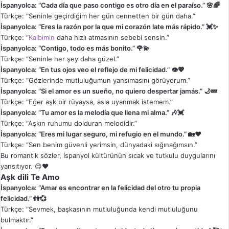
İspanyolca: “Cada día que paso contigo es otro día en el paraíso.” 🌸🌈
Türkçe: “Seninle geçirdiğim her gün cennetten bir gün daha.”
İspanyolca: “Eres la razón por la que mi corazón late más rápido.” 💓✨
Türkçe: “
Kalbimin
daha hızlı atmasının sebebi sensin.”
İspanyolca: “Contigo, todo es más bonito.” 🌹💫
Türkçe: “Seninle her şey daha güzel.”
İspanyolca: “En tus ojos veo el reflejo de mi felicidad.” 👁️💖
Türkçe: “Gözlerinde mutluluğumun yansımasını görüyorum.”
İspanyolca: “Si el amor es un sueño, no quiero despertar jamás.” 🌙💤
Türkçe: “Eğer aşk bir rüyaysa, asla uyanmak istemem.”
İspanyolca: “Tu amor es la melodía que llena mi alma.” 🎶💓
Türkçe: “Aşkın ruhumu dolduran melodidir.”
İspanyolca: “Eres mi lugar seguro, mi refugio en el mundo.” 🏡❤️
Türkçe: “Sen benim güvenli yerimsin, dünyadaki sığınağımsın.”
Bu romantik sözler, İspanyol kültürünün sıcak ve tutkulu duygularını
yansıtıyor. 😊❤️
Aşk dili Te Amo
İspanyolca: “Amar es encontrar en la felicidad del otro tu propia
felicidad.” 👫💞
Türkçe: “Sevmek, başkasının mutluluğunda kendi mutluluğunu
bulmaktır.”