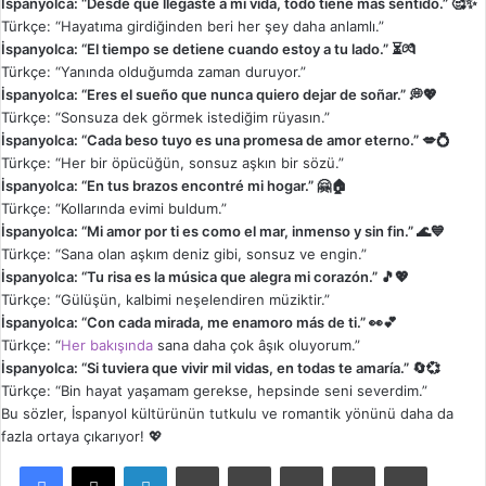
İspanyolca: “Desde que llegaste a mi vida, todo tiene más sentido.” 🥰✨
Türkçe: “Hayatıma girdiğinden beri her şey daha anlamlı.”
İspanyolca: “El tiempo se detiene cuando estoy a tu lado.” ⏳💏
Türkçe: “Yanında olduğumda zaman duruyor.”
İspanyolca: “Eres el sueño que nunca quiero dejar de soñar.” 💭💖
Türkçe: “Sonsuza dek görmek istediğim rüyasın.”
İspanyolca: “Cada beso tuyo es una promesa de amor eterno.” 💋💍
Türkçe: “Her bir öpücüğün, sonsuz aşkın bir sözü.”
İspanyolca: “En tus brazos encontré mi hogar.” 🤗🏠
Türkçe: “Kollarında evimi buldum.”
İspanyolca: “Mi amor por ti es como el mar, inmenso y sin fin.” 🌊💙
Türkçe: “Sana olan aşkım deniz gibi, sonsuz ve engin.”
İspanyolca: “Tu risa es la música que alegra mi corazón.” 🎵💖
Türkçe: “Gülüşün, kalbimi neşelendiren müziktir.”
İspanyolca: “Con cada mirada, me enamoro más de ti.” 👀💕
Türkçe: “
Her bakışında
sana daha çok âşık oluyorum.”
İspanyolca: “Si tuviera que vivir mil vidas, en todas te amaría.” 🔄💞
Türkçe: “Bin hayat yaşamam gerekse, hepsinde seni severdim.”
Bu sözler, İspanyol kültürünün tutkulu ve romantik yönünü daha da
fazla ortaya çıkarıyor! 💖
LinkedIn
Tumblr
Pinterest
Reddit
VKontakte
E-Posta ile paylaş