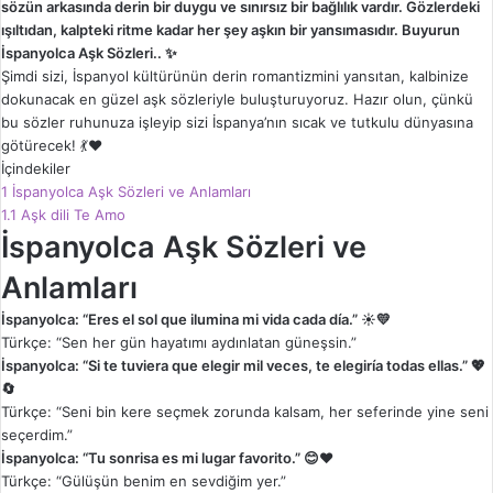
sözün arkasında derin bir duygu ve sınırsız bir bağlılık vardır. Gözlerdeki
ışıltıdan, kalpteki ritme kadar her şey aşkın bir yansımasıdır. Buyurun
İspanyolca Aşk Sözleri.. ✨
Şimdi sizi, İspanyol kültürünün derin romantizmini yansıtan, kalbinize
dokunacak en güzel aşk sözleriyle buluşturuyoruz. Hazır olun, çünkü
bu sözler ruhunuza işleyip sizi İspanya’nın sıcak ve tutkulu dünyasına
götürecek! 💃❤️
İçindekiler
1
İspanyolca Aşk Sözleri ve Anlamları
1.1
Aşk dili Te Amo
İspanyolca Aşk Sözleri ve
Anlamları
İspanyolca: “Eres el sol que ilumina mi vida cada día.” ☀️💛
Türkçe: “Sen her gün hayatımı aydınlatan güneşsin.”
İspanyolca: “Si te tuviera que elegir mil veces, te elegiría todas ellas.” 💖
🔄
Türkçe: “Seni bin kere seçmek zorunda kalsam, her seferinde yine seni
seçerdim.”
İspanyolca: “Tu sonrisa es mi lugar favorito.” 😊❤️
Türkçe: “Gülüşün benim en sevdiğim yer.”