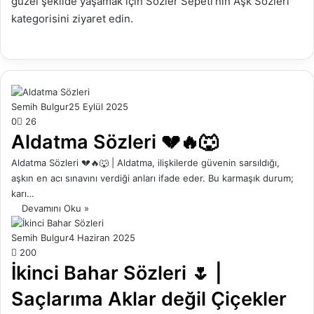
güzel şekilde yaşamak için Sözler Sepeti’nin Aşk Sözleri
kategorisini ziyaret edin.
Semih Bulgur
25 Eylül 2025
0
26
Aldatma Sözleri 💔🔥🐺
Aldatma Sözleri 💔🔥🐺 | Aldatma, ilişkilerde güvenin sarsıldığı,
aşkın en acı sınavını verdiği anları ifade eder. Bu karmaşık durum;
karı…
Devamını Oku »
Semih Bulgur
4 Haziran 2025
200
İkinci Bahar Sözleri 🌷 |
Saçlarıma Aklar değil Çiçekler