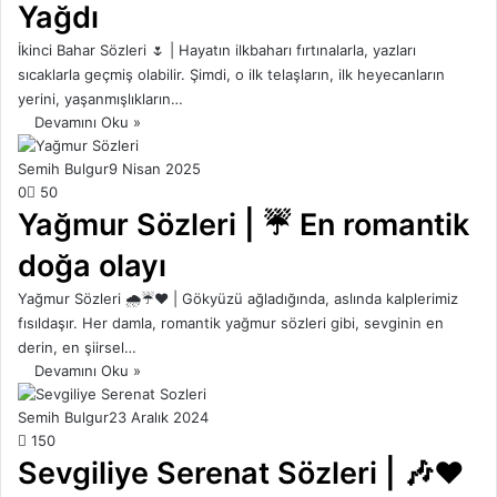
Yağdı
İkinci Bahar Sözleri 🌷 | Hayatın ilkbaharı fırtınalarla, yazları
sıcaklarla geçmiş olabilir. Şimdi, o ilk telaşların, ilk heyecanların
yerini, yaşanmışlıkların…
Devamını Oku »
Semih Bulgur
9 Nisan 2025
0
50
Yağmur Sözleri | ☔ En romantik
doğa olayı
Yağmur Sözleri 🌧️☔❤️ | Gökyüzü ağladığında, aslında kalplerimiz
fısıldaşır. Her damla, romantik yağmur sözleri gibi, sevginin en
derin, en şiirsel…
Devamını Oku »
Semih Bulgur
23 Aralık 2024
150
Sevgiliye Serenat Sözleri | 🎶❤️