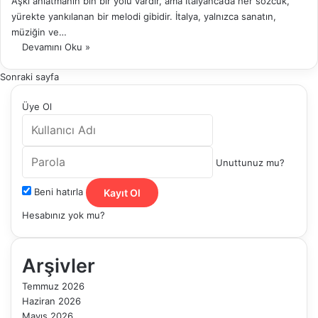
Aşkı anlatmanın bin bir yolu vardır, ama İtalyanca’da her sözcük,
yürekte yankılanan bir melodi gibidir. İtalya, yalnızca sanatın,
müziğin ve…
Devamını Oku »
Sonraki sayfa
Üye Ol
Unuttunuz mu?
Beni hatırla
Kayıt Ol
Hesabınız yok mu?
Arşivler
Temmuz 2026
Haziran 2026
Mayıs 2026