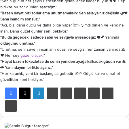
“Senin gücün her şeyin üstesinden gelebilecek kadar büyük 🌟💖 Hep
birlikte bu zor günleri aşacağız.”
“Bazen hayat bizi zorlar ama unutmamalısın: Sen asla yalnız değilsin 🤝❤️
Sana inancım sonsuz.”
“Acı, bizi daha güçlü ve daha bilge yapar 🌺✨ Şimdi dinlen ve kendine
inan. Daha güzel günler seni bekliyor.”
“Bu da geçecek, sadece sabır ve sevgiyle iyileşeceğiz 🕊️💕 Yanında
olduğumu unutma.”
“Unutma, seni seven insanların duası ve sevgisi her zaman yanında 🙏
❤️ Her şey
güzel olacak.
”
“Hayat bazen tökezletse de senin yeniden ayağa kalkacak gücün var 💪
🌟 Yanındayım, birlikte aşarız.”
“Her karanlık, yeni bir başlangıca gebedir 🌌🌱 Güçlü kal ve umut et,
güzellikler seni bekliyor.”
LinkedIn
Tumblr
Pinterest
Reddit
VKontakte
E-Posta ile paylaş
Yazdır