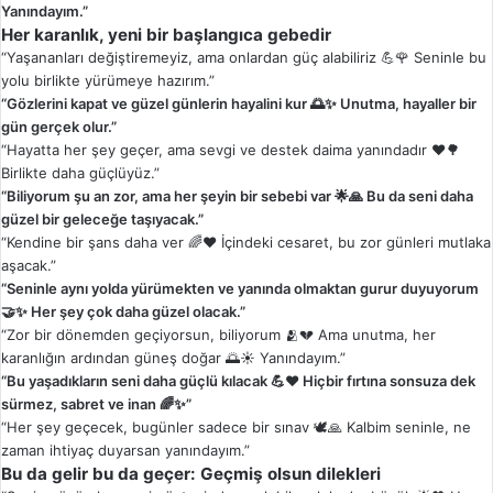
Yanındayım.”
Her karanlık, yeni bir başlangıca gebedir
“Yaşananları değiştiremeyiz, ama onlardan güç alabiliriz 💪🌹 Seninle bu
yolu birlikte yürümeye hazırım.”
“Gözlerini kapat ve güzel günlerin hayalini kur 🌅✨ Unutma, hayaller bir
gün gerçek olur.”
“Hayatta her şey geçer, ama sevgi ve destek daima yanındadır ❤️🌳
Birlikte daha güçlüyüz.”
“Biliyorum şu an zor, ama her şeyin bir sebebi var 🌟🙏 Bu da seni daha
güzel bir geleceğe taşıyacak.”
“Kendine bir şans daha ver 🌈❤️ İçindeki cesaret, bu zor günleri mutlaka
aşacak.”
“Seninle aynı yolda yürümekten ve yanında olmaktan gurur duyuyorum
🤝✨ Her şey çok daha güzel olacak.”
“Zor bir dönemden geçiyorsun, biliyorum 🫂💔 Ama unutma, her
karanlığın ardından güneş doğar 🌅☀️ Yanındayım.”
“Bu yaşadıkların seni daha güçlü kılacak 💪❤️ Hiçbir fırtına sonsuza dek
sürmez, sabret ve inan 🌈✨”
“Her şey geçecek, bugünler sadece bir sınav 🕊️🙏 Kalbim seninle, ne
zaman ihtiyaç duyarsan yanındayım.”
Bu da gelir bu da geçer: Geçmiş olsun dilekleri