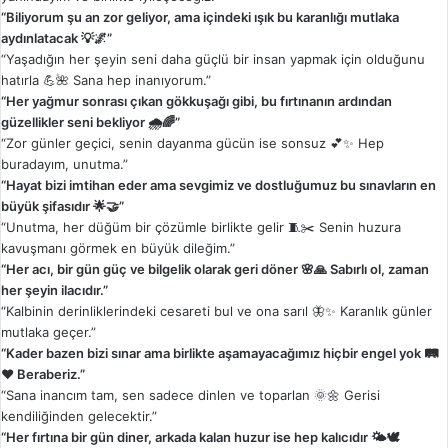
“Biliyorum şu an zor geliyor, ama içindeki ışık bu karanlığı mutlaka
aydınlatacak 💡🌌”
“Yaşadığın her şeyin seni daha güçlü bir insan yapmak için olduğunu
hatırla 💪🌺 Sana hep inanıyorum.”
“Her yağmur sonrası çıkan gökkuşağı gibi, bu fırtınanın ardından
güzellikler seni bekliyor 🌧️🌈”
“Zor günler geçici, senin dayanma gücün ise sonsuz 💕✨ Hep
buradayım, unutma.”
“Hayat bizi imtihan eder ama sevgimiz ve dostluğumuz bu sınavların en
büyük şifasıdır 🌟🤝”
“Unutma, her düğüm bir çözümle birlikte gelir 🧵✂️ Senin huzura
kavuşmanı görmek en büyük dileğim.”
“Her acı, bir gün güç ve bilgelik olarak geri döner 🌸🙏 Sabırlı ol, zaman
her şeyin ilacıdır.”
“Kalbinin derinliklerindeki cesareti bul ve ona sarıl 🦋✨ Karanlık günler
mutlaka geçer.”
“Kader bazen bizi sınar ama birlikte aşamayacağımız hiçbir engel yok 🛤️
❤️ Beraberiz.”
“Sana inancım tam, sen sadece dinlen ve toparlan 🌞🌼 Gerisi
kendiliğinden gelecektir.”
“Her fırtına bir gün diner, arkada kalan huzur ise hep kalıcıdır 🌤️🕊️