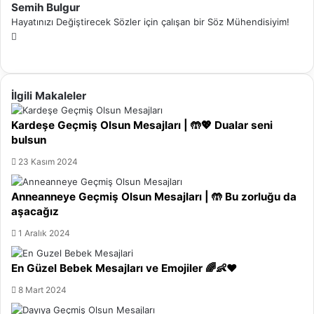
Semih Bulgur
Hayatınızı Değiştirecek Sözler için çalışan bir Söz Mühendisiyim!
W
Y
e
o
b
u
s
İlgili Makaleler
T
i
u
t
Kardeşe Geçmiş Olsun Mesajları | 🤲💖 Dualar seni
b
e
bulsun
e
s
i
23 Kasım 2024
Anneanneye Geçmiş Olsun Mesajları | 🤲 Bu zorluğu da
aşacağız
1 Aralık 2024
En Güzel Bebek Mesajları ve Emojiler 🌈👶❤️
8 Mart 2024