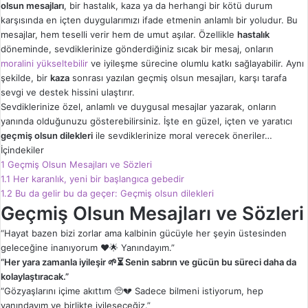
olsun mesajları
, bir hastalık, kaza ya da herhangi bir kötü durum
karşısında en içten duygularımızı ifade etmenin anlamlı bir yoludur. Bu
mesajlar, hem teselli verir hem de umut aşılar. Özellikle
hastalık
döneminde, sevdiklerinize gönderdiğiniz sıcak bir mesaj, onların
moralini yükseltebilir
ve iyileşme sürecine olumlu katkı sağlayabilir. Aynı
şekilde, bir
kaza
sonrası yazılan geçmiş olsun mesajları, karşı tarafa
sevgi ve destek hissini ulaştırır.
Sevdiklerinize özel, anlamlı ve duygusal mesajlar yazarak, onların
yanında olduğunuzu gösterebilirsiniz. İşte en güzel, içten ve yaratıcı
geçmiş olsun dilekleri
ile sevdiklerinize moral verecek öneriler…
İçindekiler
1
Geçmiş Olsun Mesajları ve Sözleri
1.1
Her karanlık, yeni bir başlangıca gebedir
1.2
Bu da gelir bu da geçer: Geçmiş olsun dilekleri
Geçmiş Olsun Mesajları ve Sözleri
“Hayat bazen bizi zorlar ama kalbinin gücüyle her şeyin üstesinden
geleceğine inanıyorum ❤️🌟 Yanındayım.”
“Her yara zamanla iyileşir 🌱⏳ Senin sabrın ve gücün bu süreci daha da
kolaylaştıracak.”
“Gözyaşlarını içime akıttım 🥺💔 Sadece bilmeni istiyorum, hep
yanındayım ve birlikte iyileşeceğiz.”